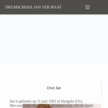
Ga
naar
DRUMSCHOOL JAN TER MAAT
de
inhoud
Jan ter Maat Jr.
Over Jan
Jan is geboren op 11 juni 1965 in Hengelo (Ov).
Met een vader die zelf ook drummer was, viel de appel