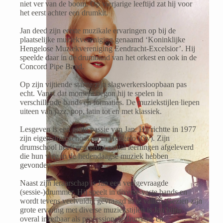
niet ver van de boom. Op vierjarige leeftijd zat hij voor
het eerst achter een drumkit.
Jan deed zijn eerste muzikale ervaringen op bij de
plaatselijke muziekvereniging genaamd ‘Koninklijke
Hengelose Muziekvereniging Eendracht-Excelsior’. Hij
speelde daar in de drumband van het orkest en ook in de
Concord Pipe Band.
Op zijn vijtiende startte zijn slagwerkersloopbaan pas
echt. Vanaf dat moment begon hij te spelen in
verschillende bands en formaties. De muziekstijlen liepen
uiteen van jazz, pop, latin tot en met klassiek.
Lesgeven is een grote passie van Jan. Hij richtte in 1977
zijn eigen drumschool op in Hengelo (Ov). Zijn
drumschool heeft een groot aantal leerlingen afgeleverd
die hun weg in de hedendaagse muziek hebben
gevonden.
Naast zijn leraarschap is Jan een veelgevraagde
(sessie-)drummer. Hij speelt in diverse vaste bands en
wordt tevens veelvuldig gevraagd in te vallen. Gezien zijn
grote ervaring met diverse muziekstijlen is Jan bijna
overal inzetbaar als professionele drummer en